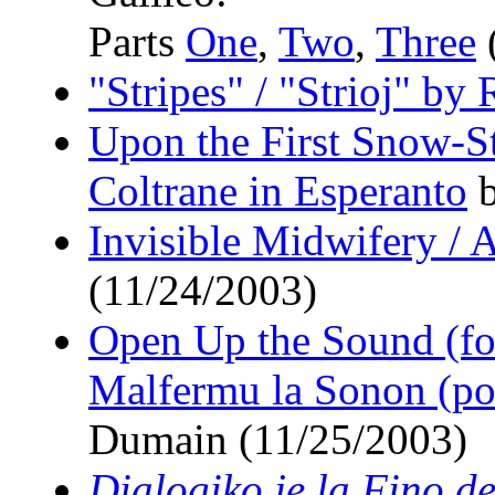
Parts
One
,
Two
,
Three
"Stripes" / "Strioj" b
Upon the First Snow-S
Coltrane in Esperanto
b
Invisible Midwifery /
(11/24/2003)
Open Up the Sound (for
Malfermu la Sonon (po
Dumain (11/25/2003)
Dialogiko je la Fino de