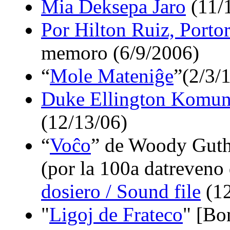
Mia Deksepa Jaro
(11/
Por Hilton Ruiz, Portor
memoro (6/9/2006)
“
Mole Mateniĝe
”
(2/3/
Duke Ellington Komuni
(12/13/06)
“
Voĉo
” de Woody Guth
(por la 100a datreven
dosiero / Sound file
(12
"
Ligoj de Frateco
" [Bo