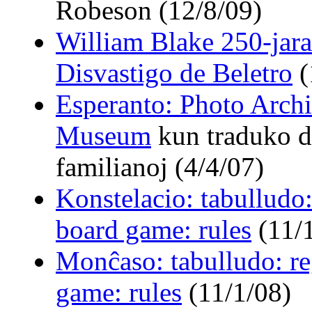
Robeson (12/8/09)
William Blake 250-jara
Disvastigo de Beletro
(
Esperanto: Photo Arch
Museum
kun traduko de
familianoj (4/4/07)
Konstelacio: tabulludo:
board game: rules
(11/
Monĉaso: tabulludo: r
game: rules
(11/1/08)