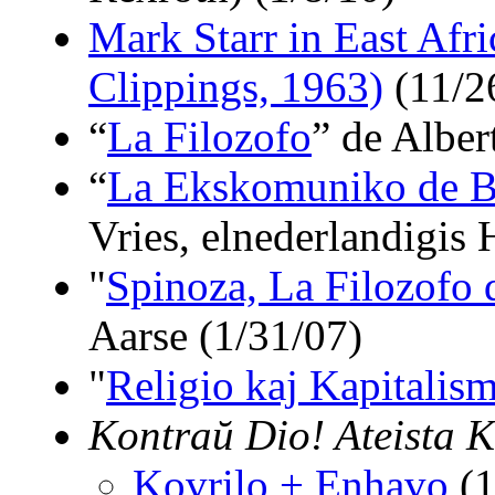
Mark Starr in East Afr
Clippings, 1963)
(11/2
“
La Filozofo
” de Alber
“
La Ekskomuniko de B
Vries, elnederlandigis
"
Spinoza, La Filozofo 
Aarse (1/31/07)
"
Religio kaj Kapitalis
Kontraŭ Dio! Ateista K
Kovrilo + Enhavo
(1