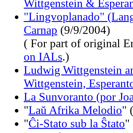
Wittgenstein & Espera
"Lingvoplanado" (Lang
Carnap
(9/9/2004)
( For part of original E
on IALs
.)
Ludwig Wittgenstein a
Wittgenstein, Esperant
La Sunvoranto (por Jo
"
Laŭ Afrika Melodio
" 
"
Ĉi-Stato sub la Ŝtato
"