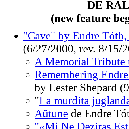
DE RA
(new feature be
"Cave" by Endre Tóth, 
(6/27/2000, rev. 8/15/2
A Memorial Tribute 
Remembering Endre 
by Lester Shepard (9
"
La murdita jugland
Aŭtune
de Endre Tót
"«Mi Ne Deziras Est