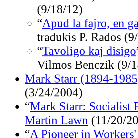
(9/18/12)
“
Apud la fajro, en g
tradukis P. Rados (9
“
Tavoligo kaj disigo
Vilmos Benczik (9/1
Mark Starr (1894-1985)
(3/24/2004)
“
Mark Starr: Socialist 
Martin Lawn
(11/20/2
“
A Pioneer in Workers'