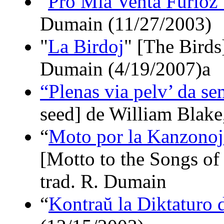
"
Pro Mia Venta Furioz’
Dumain (11/27/2003)
"
La Birdoj
" [The Birds
Dumain (4/19/2007)a
“Plenas via pelv’ da s
seed] de William Blake
“
Moto por la Kanzonoj
[Motto to the Songs of
trad. R. Dumain
“
Kontraŭ la Diktaturo 