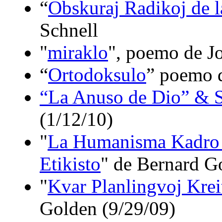
“
Obskuraj Radikoj de 
Schnell
"
miraklo
", poemo de J
“
Ortodoksulo
” poemo d
“La Anuso de Dio” & Sp
(1/12/10)
"
La Humanisma Kadro d
Etikisto
" de Bernard G
"
Kvar Planlingvoj Kreit
Golden (9/29/09)