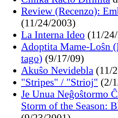
Review (Recenzo): Emb
(11/24/2003)
La Interna Ideo
(11/24
Adoptita Mame-Loŝn (
tago)
(9/17/09)
Akuŝo Nevidebla
(11/2
"Stripes" / "Strioj"
(2/1
Je Unua Neĝoŝtormo Ĉi
Storm of the Season: B
(9/23/2001)