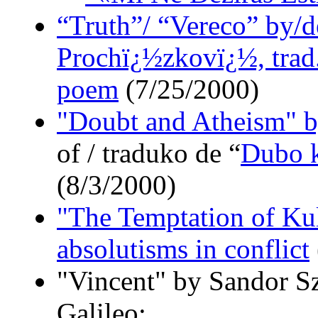
“Truth”/ “Vereco” by/
Prochï¿½zkovï¿½, trad
poem
(7/25/2000)
"Doubt and Atheism" 
of / traduko de “
Dubo k
(8/3/2000)
"The Temptation of Kul"
absolutisms in conflict
"Vincent" by Sandor Sz
Galileo: