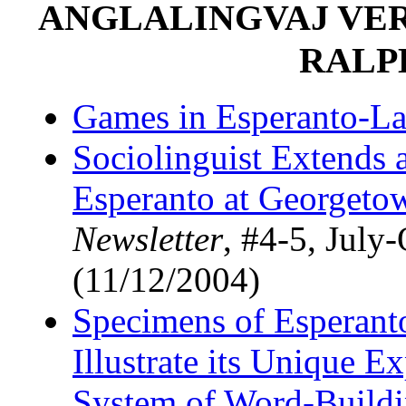
ANGLALINGVAJ VER
RALP
Games in Esperanto-L
Sociolinguist Extends
Esperanto at Georgeto
Newsletter
, #4-5, July-
(11/12/2004)
Specimens of Esperant
Illustrate its Unique E
System of Word-Build