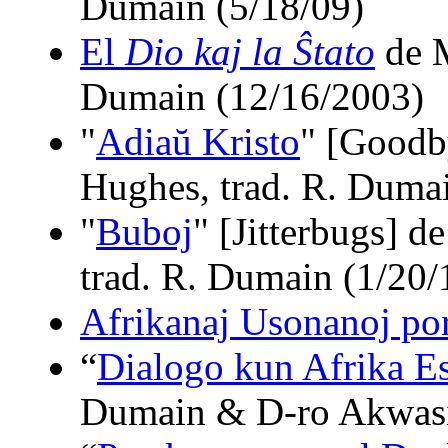
Dumain (5/18/09)
El
Dio kaj la Ŝtato
de M
Dumain (12/16/2003)
"
Adiaŭ Kristo
" [Goodb
Hughes, trad. R. Duma
"
Buboj
" [Jitterbugs] 
trad. R. Dumain (1/20/
Afrikanaj Usonanoj p
“
Dialogo kun Afrika Es
Dumain & D-ro Akwasi