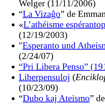
Welger (11/11/2006)
“
La Vizaĝo
” de Emman
«
L’athéisme espéranto
(12/19/2003)
"
Esperanto und Atheis
(2/24/07)
“Pri Libera Penso” (19
Liberpensuloj
(
Enciklo
(10/23/09)
“
Dubo kaj Ateismo
” d