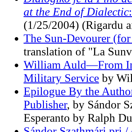
at the End of Dialectic
(1/25/2004) (Rigardu 
The Sun-Devourer (for
translation of "La Sun
William Auld—From Int
Military Service
by Wil
Epilogue By the Author
Publisher
, by Sándor S
Esperanto by Ralph Du
Sándor Szathmári pri /