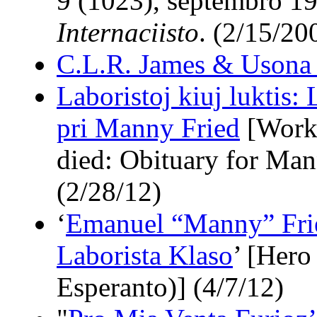
9 (1023), septembro 199
Internaciisto
. (2/15/20
C.L.R. James & Usona
Laboristoj kiuj luktis:
pri Manny Fried
[Worke
died: Obituary for Man
(2/28/12)
‘
Emanuel “Manny” Frie
Laborista Klaso
’ [Hero
Esperanto)] (4/7/12)