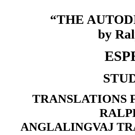
“THE AUTOD
by Ra
ESP
STU
TRANSLATIONS 
RALP
ANGLALINGVAJ TR