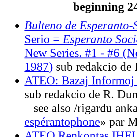
beginning 2
Bulteno de Esperanto-
Serio =
Esperanto Soci
New Series. #1 - #6 (
1987)
sub redakcio de 
ATEO: Bazaj Informoj
sub redakcio de R. Du
see also /rigardu ank
espérantophone
»
par M
ATEO Renkontas IHE