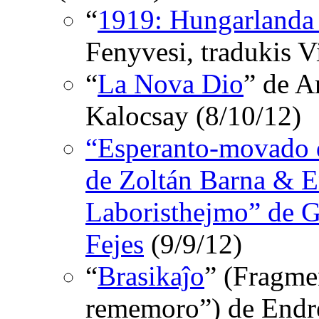
“
1919: Hungarlanda 
Fenyvesi, tradukis 
“
La Nova Dio
” de A
Kalocsay (8/10/12)
“Esperanto-movado 
de Zoltán Barna & E
Laboristhejmo” de G
Fejes
(9/9/12)
“
Brasikaĵo
” (Fragmen
rememoro”) de Endre