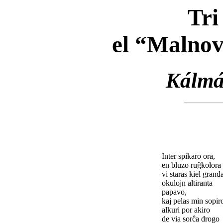
Tri
el “Malnov
Kálmá
Inter spikaro ora,
en bluzo ruĝkolora
vi staras kiel granda
okulojn altiranta
papavo,
kaj pelas min sopir
alkuri por akiro
de via sorĉa drogo