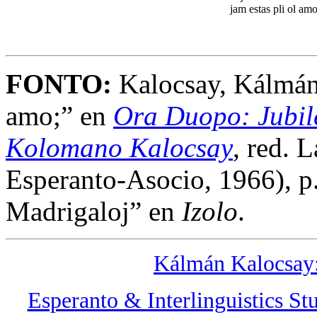
jam estas pli ol amo
FONTO:
Kalocsay, Kálmán.
amo;” en
Ora Duopo: Jubile
Kolomano Kalocsay
, red. 
Esperanto-Asocio, 1966), p
Madrigaloj” en
Izolo
.
Kálmán Kalocsay:
Esperanto & Interlinguistics St