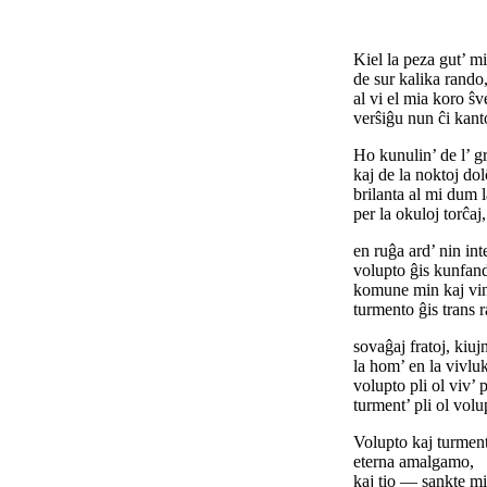
Kiel la peza gut’ mi
de sur kalika rando
al vi el mia koro ŝv
verŝiĝu nun ĉi kant
Ho kunulin’ de l’ gr
kaj de la noktoj dol
brilanta al mi dum l
per la okuloj torĉaj,
en ruĝa ard’ nin inte
volupto ĝis kunfan
komune min kaj vin
turmento ĝis trans 
sovaĝaj fratoj, kiuj
la hom’ en la vivluk
volupto pli ol viv’ 
turment’ pli ol volu
Volupto kaj turment
eterna amalgamo,
kaj tio — sankte m