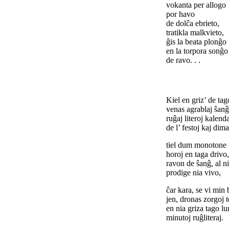
vokanta per allogo
por havo
de dolĉa ebrieto,
tratikla malkvieto,
ĝis la beata plonĝo
en la torpora sonĝo
de ravo. . .
Kiel en griz’ de tago
venas agrablaj ŝanĝ
ruĝaj literoj kalenda
de l’ festoj kaj dim
tiel dum monotone 
horoj en taga drivo,
ravon de ŝanĝ, al n
prodige nia vivo,
ĉar kara, se vi min
jen, dronas zorgoj t
en nia griza tago l
minutoj ruĝliteraj.