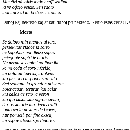
Min ĉirkaŭvolvis malplenaĵ’ senlima,
la vivoĝojo velkis. Sen radio
mallumis al mi la dezert' anima.
Duboj kaj nekredo kaj ankaŭ duboj pri nekredo. Nenio estas certa! Kaj la
Morto
Se doloro min premas al tero,
persekutas ridaĉe la sorto,
ne kapablas min fleksi sufero
petegante sopiri je morto.
Ne permesas anim' malhumila,
ke mi cedu al sort‑inferido,
mi doloron toleras, trankvila,
kaj per rido respondas al rido.
Sed sentante la grandan misteron
potencegan, teruran kaj belan,
kiu kaŝas de scio la veron
kaj ĝin kaŝas sub nigron ĉielan,
ĉar postmorte nur devas radii
lumo tra la mistero de l’sorto,
nur por scii, por fine ekscii,
mi sopire atendas je l’morto.