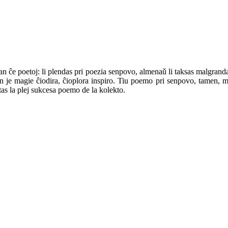
n ĉe poetoj: li plendas pri poezia senpovo, almenaǔ li taksas malgranda
iron je magie ĉiodira, ĉioplora inspiro. Tiu poemo pri senpovo, tamen,
stas la plej sukcesa poemo de la kolekto.