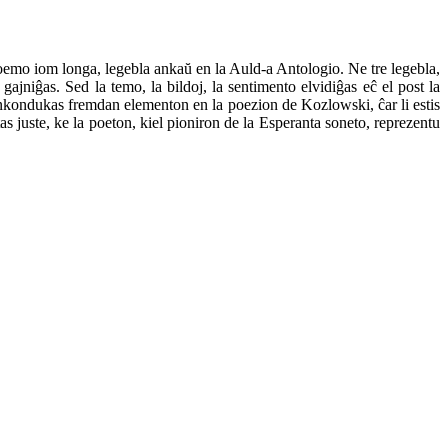
n poemo iom longa, legebla ankaŭ en la Auld‑a Antologio. Ne tre legebla,
ol gajniĝas. Sed la temo, la bildoj, la sentimento elvidiĝas eĉ el post la
enkondukas fremdan elementon en la poezion de Kozlowski, ĉar li estis
stas juste, ke la poeton, kiel pioniron de la Esperanta soneto, reprezentu