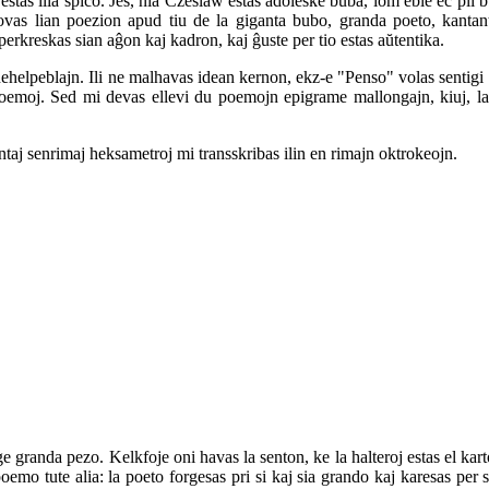
estas ilia spico. Jes, nia Czeslaw estas adoleske buba, iom eble eĉ pli 
vas lian poezion apud tiu de la giganta bubo, granda poeto, kantant
perkreskas sian aĝon kaj kadron, kaj ĝuste per tio estas aŭtentika.
nehelpeblajn. Ili ne malhavas idean kernon, ekz‑e "Penso" volas sentigi 
 poemoj. Sed mi devas ellevi du poemojn epigrame mallongajn, kiuj, laŭ
centaj senrimaj heksametroj mi transskribas ilin en rimajn oktrokeojn.
ge granda pezo. Kelkfoje oni havas la senton, ke la halteroj estas el ka
emo tute alia: la poeto forgesas pri si kaj sia grando kaj karesas per