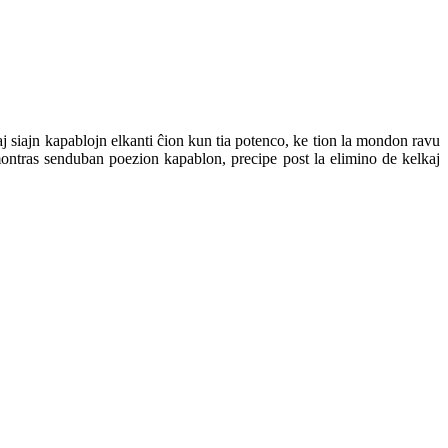
j siajn kapablojn elkanti ĉion kun tia potenco, ke tion la mondon ravu
 montras senduban poezion kapablon, precipe post la elimino de kelkaj