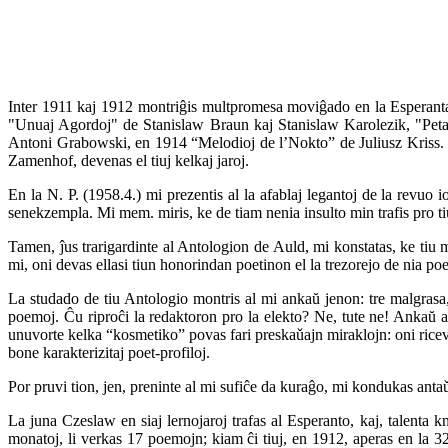
Inter 1911 kaj 1912 montriĝis multpromesa moviĝado en la Esperanta
"Unuaj Agordoj" de Stanislaw Braun kaj Stanislaw Karolezik, "Peta
Antoni Grabowski, en 1914 “Melodioj de l’Nokto” de Juliusz Kriss. On
Zamenhof, devenas el tiuj kelkaj jaroj.
En la N. P. (1958.4.) mi prezentis al la afablaj legantoj de la revuo
senekzempla. Mi mem. miris, ke de tiam nenia insulto min trafis pro ti
Tamen, ĵus trarigardinte al Antologion de Auld, mi konstatas, ke tiu 
mi, oni devas ellasi tiun honorindan poetinon el la trezorejo de nia po
La studado de tiu Antologio montris al mi ankaŭ jenon: tre malgrasa,
poemoj. Ĉu riproĉi la redaktoron pro la elekto? Ne, tute ne! Ankaŭ ali
unuvorte kelka “kosmetiko” povas fari preskaǔajn miraklojn: oni riceva
bone karakterizitaj poet‑profiloj.
Por pruvi tion, jen, preninte al mi sufiĉe da kuraĝo, mi kondukas an
La juna Czeslaw en siaj lernojaroj trafas al Esperanto, kaj, talenta 
monatoj, li verkas 17 poemojn; kiam ĉi tiuj, en 1912, aperas en la 32‑