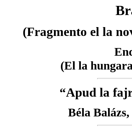
Br
(Fragmento el la n
End
(El la hungara
“Apud la faj
Béla Balázs,