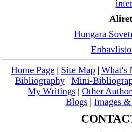
inte
Aliret
Hungara Sovetr
Enhavlist
Home Page
|
Site Map
|
What's
Bibliography
|
Mini-Bibliograp
My Writings
|
Other Author
Blogs
|
Images &
CONTAC