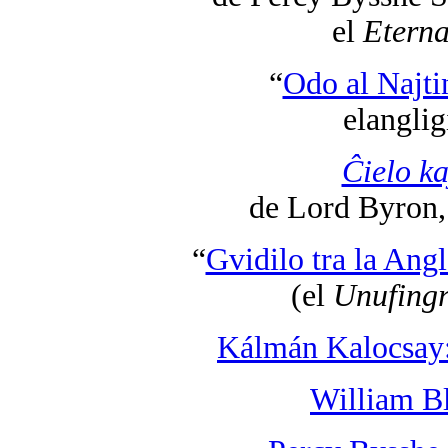
el
Etern
“
Odo al Najti
elanglig
Ĉielo ka
de Lord Byron,
“
Gvidilo tra la Ang
(el
Unufingr
Kálmán Kalocsay:
William B