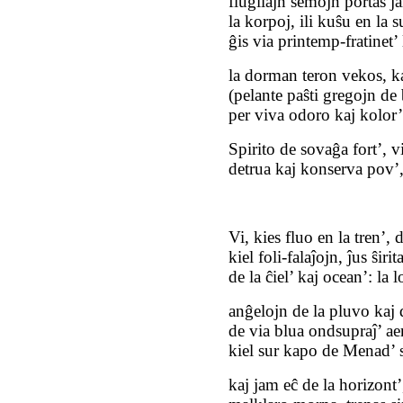
flugilajn semojn portas j
la korpoj, ili kuŝu en la 
ĝis via printemp‑fratinet’
la dorman teron vekos, k
(pelante paŝti gregojn de
per viva odoro kaj kolor
Spirito de sovaĝa fort’, v
detrua kaj konserva pov’
Vi, kies fluo en la tren’, 
kiel foli‑falaĵojn, ĵus ŝiri
de la ĉiel’ kaj ocean’: la
anĝelojn de la pluvo kaj d
de via blua ondsupraĵ’ aer
kiel sur kapo de Menad’ s
kaj jam eĉ de la horizont