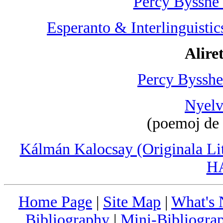
Percy Bysshe
Esperanto & Interlinguisti
Aliret
Percy Bysshe
Nyelv
(poemoj de
Kálmán Kalocsay (Originala Lite
H
Home Page
|
Site Map
|
What's
Bibliography
|
Mini-Bibliograp