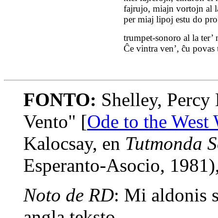
fajrujo, miajn vortojn al 
per miaj lipoj estu do pr
trumpet‑sonoro al la ter’
Ĉe vintra ven’, ĉu povas 
FONTO:
Shelley, Percy 
Vento" [
Ode to the West
Kalocsay, en
Tutmonda S
Esperanto-Asocio, 1981),
Noto de RD
: Mi aldonis 
angla teksto.