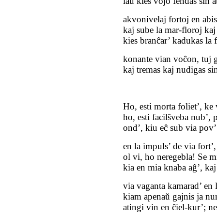
laŭ kies vojo fendas sin a
akvonivelaj fortoj en ab
kaj sube la mar‑floroj kaj 
kies branĉar’ kadukas la 
konante vian voĉon, tuj g
kaj tremas kaj nudigas
si
Ho, esti morta foliet’, ke
ho, esti facilŝveba nub’, 
ond’, kiu eĉ sub via pov
en la impuls’ de via fort’,
ol vi, ho neregebla! Se 
kia en mia knaba aĝ’, kaj 
via vaganta kamarad’ en l
kiam apenaŭ gajnis ja nur
atingi vin en ĉiel‑kur’; 