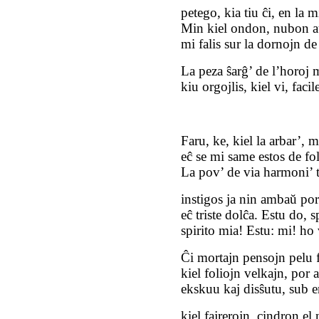
petego, kia tiu ĉi, en la 
Min kiel ondon, nubon aŭ
mi falis sur la dornojn de
La peza ŝarĝ’ de l’horoj 
kiu orgojlis, kiel vi, faci
Faru, ke, kiel la arbar’, m
eĉ se mi same estos de fo
La pov’ de via harmoni’ t
instigos ja nin ambaŭ po
eĉ triste dolĉa. Estu do, s
spirito mia! Estu: mi! ho
Ĉi mortajn pensojn pelu fo
kiel foliojn velkajn, por
ekskuu kaj disŝutu, sub e
kiel fajrerojn, cindron el