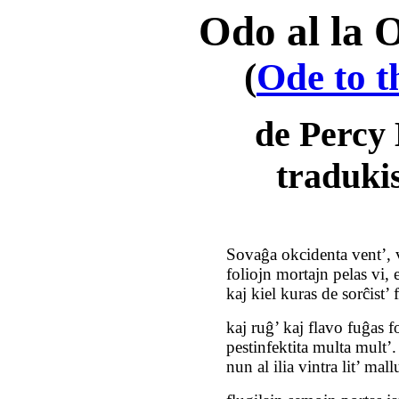
Odo al la 
(
Ode to 
de Percy 
traduki
Sovaĝa okcidenta vent’, 
foliojn mortajn pelas vi, 
kaj kiel kuras de sorĉist’
kaj ruĝ’ kaj flavo fuĝas fo
pestinfektita multa mult’
nun al ilia vintra lit’ ma