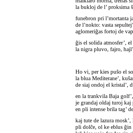
malklaro morna, trenas sin
la bukloj de l’ proksima 
funebron pri l’mortanta ja
de l’nokto: vasta sepultej
aglomeriĝas fortoj de va
ĝis el solida atmosfer’, e
la nigra pluvo, fajro, ha
Ho vi, per kies puŝo el 
la blua Mediterane’, kuŝan
de siaj ondoj el kristal’, 
en la trankvila Baja golf
je grandaj oldaj turoj kaj 
en pli intense brila tag’ 
kaj tute de lazura mosk’, l
pli dolĉe, ol ke eblus ĝin 