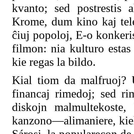
kvanto; sed postrestis a
Krome, dum kino kaj tele
ĉiuj popoloj, E-o konkeri
filmon: nia kulturo estas
kie regas la bildo.
Kial tiom da malfruoj?
financaj rimedoj; sed r
diskojn malmultekoste, 
kanzono—alimaniere, kiel
Sárosi, la popularecon de