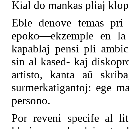
Kial do mankas pliaj klo
Eble denove temas pri i
epoko—ekzemple en la 
kapablaj pensi pli ambic
sin al kased- kaj diskop
artisto, kanta aŭ skrib
surmerkatigantoj: ege ma
persono.
Por reveni specife al li