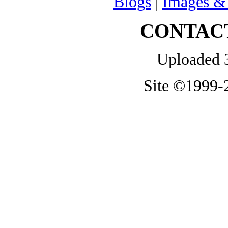
Blogs
|
Images &
CONTAC
Uploaded 
Site ©1999-