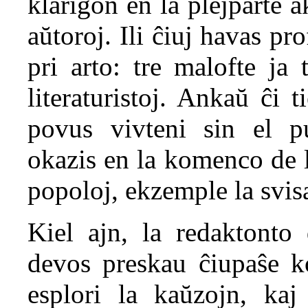
klarigon en la plejparte 
aŭtoroj. Ili ĉiuj havas pr
pri arto: tre malofte ja 
literaturistoj. Ankaŭ ĉi 
povus vivteni sin el pur
okazis en la komenco de l
popoloj, ekzemple la svis
Kiel ajn, la redaktonto 
devos preskau ĉiupaŝe ko
esplori la kaŭzojn, kaj 