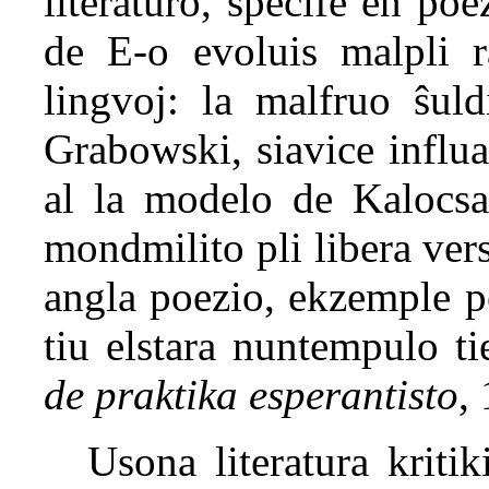
literaturo, specife en po
de E-o evoluis malpli r
lingvoj: la malfruo ŝuld
Grabowski, siavice influa
al la modelo de Kalocsa
mondmilito pli libera vers
angla poezio, ekzemple p
tiu elstara nuntempulo ti
de praktika esperantisto
,
Usona literatura krit